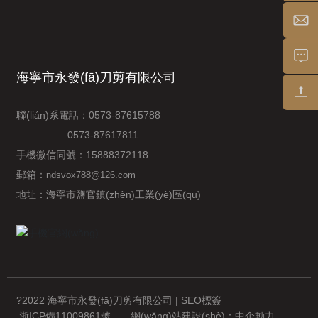
海寧市永發(fā)刀剪有限公司
聯(lián)系電話：
0573-87615788
0573-87617811
手機微信同號：
15888372118
郵箱：
ndsvox788@126.com
地址：海寧市鹽官鎮(zhèn)工業(yè)區(qū)
?2022 海寧市永發(fā)刀剪有限公司 | SEO標簽
浙ICP備11009861號
網(wǎng)站建設(shè)：
中企動力