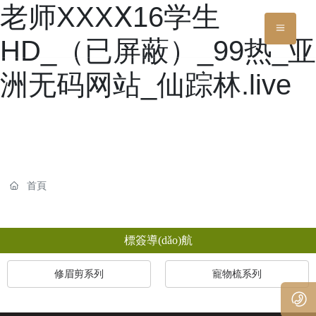
老师XXXⅩ16学生
HD_（已屏蔽）_99热_亚
洲无码网站_仙踪林.live
首頁
標簽導(dǎo)航
修眉剪系列
寵物梳系列