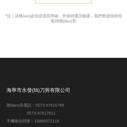
*注：請務(wù)必信息填寫準確，并保持通訊暢通，我們會盡快與你
取得聯(lián)系
海寧市永發(fā)刀剪有限公司
聯(lián)系電話：
0573-87615788
0573-87617811
手機微信同號：
15888372118