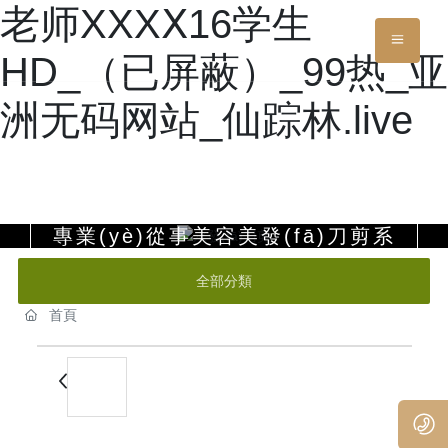
老师XXXⅩ16学生
HD_（已屏蔽）_99热_亚
洲无码网站_仙踪林.live
永發(fā)刀剪
專業(yè)從事美容美發(fā)刀剪系
列
全部分類
YONGFA
首頁