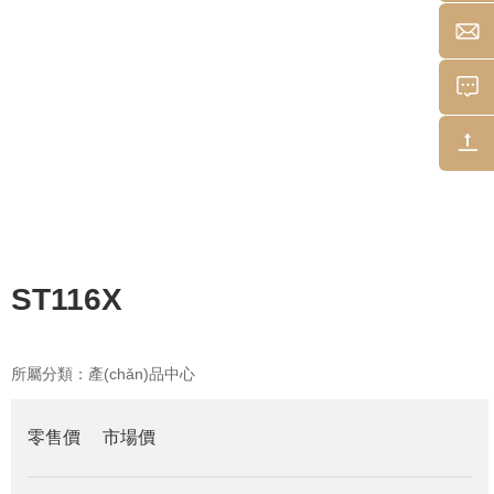
ST116X
所屬分類：
產(chǎn)品中心
零售價
市場價