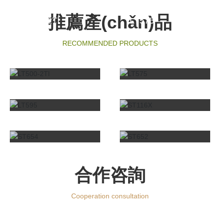
推薦產(chǎn)品
LT500-2Tl
LT575
RECOMMENDED PRODUCTS
LT595
ST116X
view more+
view more+
ST654
ST652
view more+
view more+
view more+
view more+
合作咨詢
Cooperation consultation